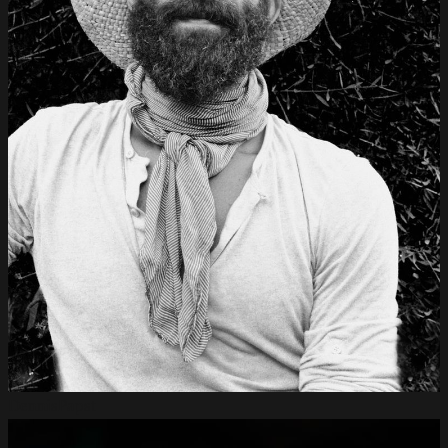
Männer
Filmemacher
News
Über uns
Dennis
Papst