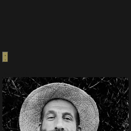
Badasar
Calbiyik
Home
Frauen