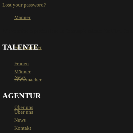
Lost your password?
Männer
Wir vermitteln professionelle Schauspieltalente für Film, Fe
TALENTE
Filmemacher
Frauen
Männer
News
Filmemacher
AGENTUR
Über uns
Über uns
News
Kontakt