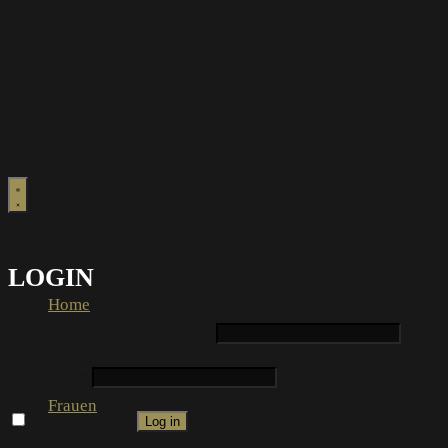
LOGIN
Home
Username or email address
*
Password
*
Frauen
Remember me
Log in