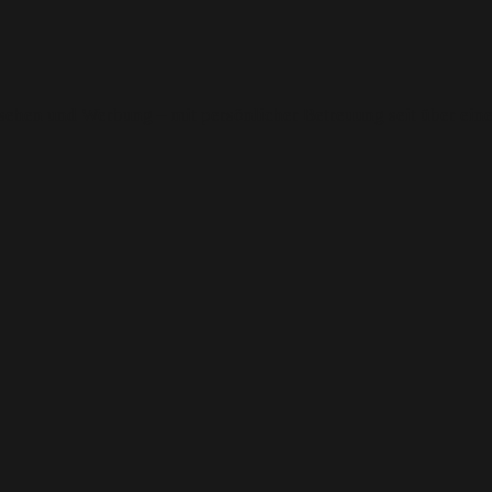
rnsehen und Werbung – mit persönlicher Betreuung seit über ein