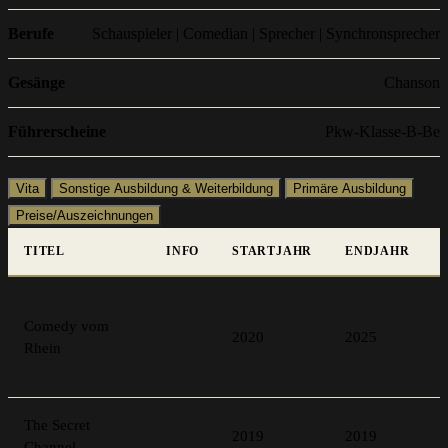
Berufe
Schauspieler | Comedian | Sprecher | Synchronsprecher
Gesänge
Chanson
Führerscheine
Pkw-Klasse-B-Be
Vita
Sonstige Ausbildung & Weiterbildung
Primäre Ausbildung
Preise/Auszeichnungen
TITEL
INFO
STARTJAHR
ENDJAHR
Comedy vom
2020
2025
Rhein
The Secret
2019
2019
Channel