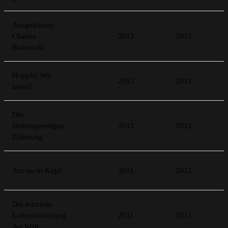
Ausgeträumt -
Charles
2012
2012
Bukowski
Hoppla! Wir
2012
2012
leben!
Der
Widerspenstigen
2012
2012
Zähmung
Axt sucht Kopf
2011
2012
Die kürzeste
Liebesbeziehung
2011
2011
der Welt