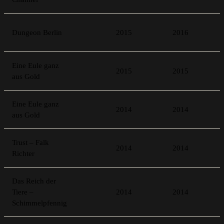
Dungeon Berlin
2015
2016
Eine Eule ganz
2015
2015
aus Gold
Eine Eule ganz
2014
2014
aus Gold
Trust – Falk
2014
2014
Richter
Das Reich der
Tiere –
2014
2014
Schimmelpfennig