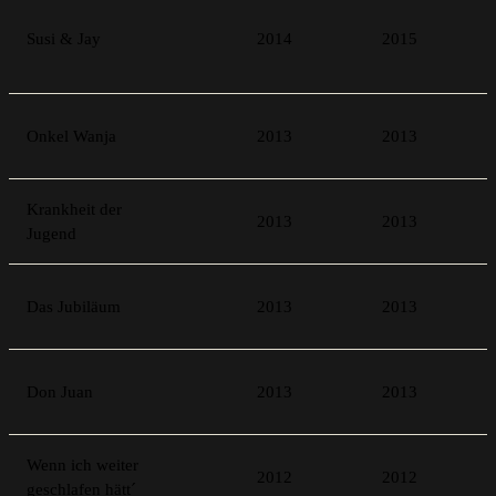
Susi & Jay
2014
2015
Onkel Wanja
2013
2013
Krankheit der
2013
2013
Jugend
Das Jubiläum
2013
2013
Don Juan
2013
2013
Wenn ich weiter
2012
2012
geschlafen hätt´