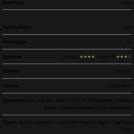
Haarlänge
lang
Nationalitäten
DE
Stimmlagen
Alt
Sprachen
Deutsch
| Englisch
★★★★
★★★☆
Dialekte
Pfalzisch
Akzente
Franzosisch
Sportarten
Yoga | Tae-Bo | Pilates | Tai-Chi | Schwimmen | Fechten-
Buhne | Tauchen-Flaschen | Gleitschirmfliegen
Tänze
Ballett | Jazzdance | Charleston | Modern-Dance | Hofische-
Tanze