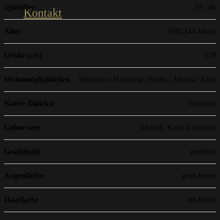
Spielalter
39 - 46
Kontakt
Alter
1982 (44 Jahre)
Größe (cm)
170
Wohnmöglichkeiten
München | Hamburg | Berlin | Atlanta | Köln
Native Dialekte
Pfalzisch
Geburtsort
Malsch, Kreis Karlsruhe
Geschlecht
weiblich
Augenfarbe
grun-braun
Haarfarbe
rot-blond