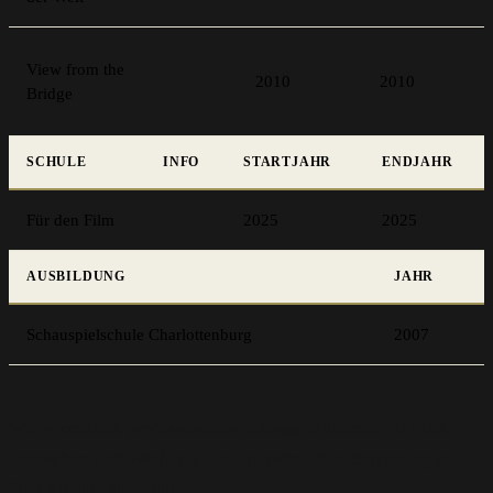
View from the
2010
2010
Bridge
SCHULE
INFO
STARTJAHR
ENDJAHR
Für den Film
2025
2025
AUSBILDUNG
JAHR
Schauspielschule Charlottenburg
2007
Wir vermitteln professionelle Schauspieltalente für Film,
Fernsehen und Werbung – mit persönlicher Betreuung seit
über einem Jahrzehnt.