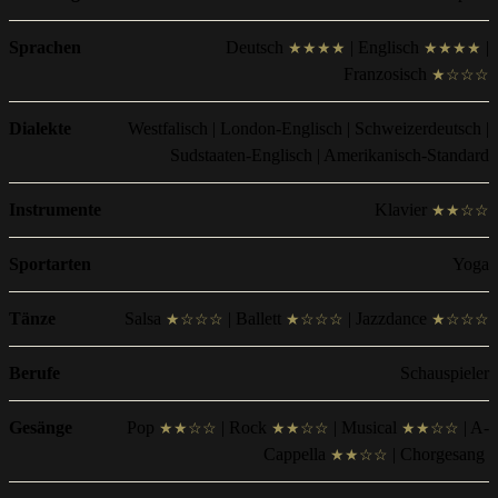
Sprachen
Deutsch
| Englisch
|
★★★★
★★★★
Franzosisch
★☆☆☆
Dialekte
Westfalisch | London-Englisch | Schweizerdeutsch |
Sudstaaten-Englisch | Amerikanisch-Standard
Instrumente
Klavier
★★☆☆
Sportarten
Yoga
Tänze
Salsa
| Ballett
| Jazzdance
★☆☆☆
★☆☆☆
★☆☆☆
Berufe
Schauspieler
Gesänge
Pop
| Rock
| Musical
| A-
★★☆☆
★★☆☆
★★☆☆
Cappella
| Chorgesang
★★☆☆