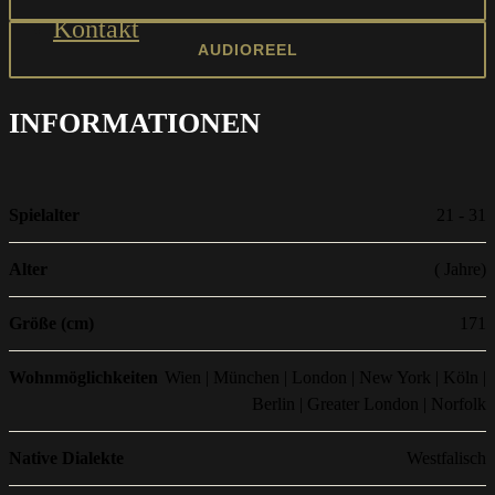
Kontakt
AUDIOREEL
INFORMATIONEN
Spielalter
21 - 31
Alter
( Jahre)
Größe (cm)
171
Wohnmöglichkeiten
Wien | München | London | New York | Köln |
Berlin | Greater London | Norfolk
Native Dialekte
Westfalisch