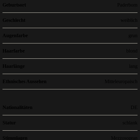
Geburtsort
Paderborn
Geschlecht
weiblich
Augenfarbe
grun
Haarfarbe
blond
Haarlänge
lang
Ethnisches Aussehen
Mitteleuropaisch
Nationalitäten
DE
Statur
schlank
Stimmlagen
Mezzosopran