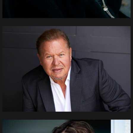
Gerhard
Polacek
Hila
Azadzoy